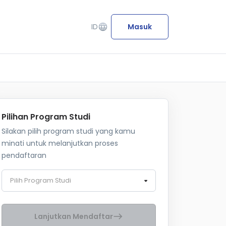
ID
language
Masuk
Pilihan Program Studi
Silakan pilih program studi yang kamu
minati untuk melanjutkan proses
pendaftaran
Pilih Program Studi
Lanjutkan Mendaftar
east