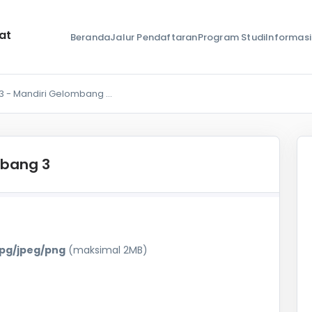
at
Beranda
Jalur Pendaftaran
Program Studi
Informasi
 3 - Mandiri Gelombang 3
mbang 3
pg/jpeg/png
(maksimal 2MB)